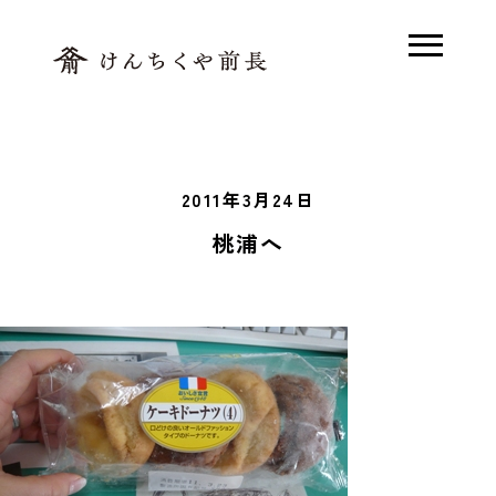
ホーム
2011年3月24日
木で解く、前長
桃浦へ
素足の家とは
モデルハウス
木の家Q&A
施工事例