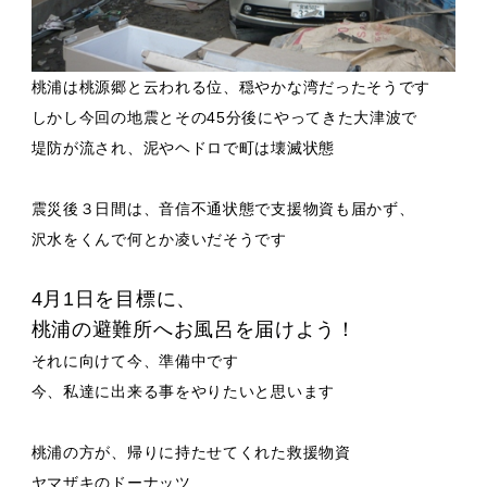
桃浦は桃源郷と云われる位、穏やかな湾だったそうです
しかし今回の地震とその45分後にやってきた大津波で
堤防が流され、泥やヘドロで町は壊滅状態
震災後３日間は、音信不通状態で支援物資も届かず、
沢水をくんで何とか凌いだそうです
4月1日を目標に、
桃浦の避難所へお風呂を届けよう！
それに向けて今、準備中です
今、私達に出来る事をやりたいと思います
桃浦の方が、帰りに持たせてくれた救援物資
ヤマザキのドーナッツ