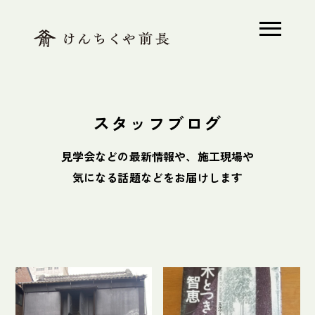
ホーム
スタッフブログ
木で解く、前長
見学会などの最新情報や、施工現場や
素足の家とは
気になる話題などをお届けします
モデルハウス
木の家Q&A
施工事例