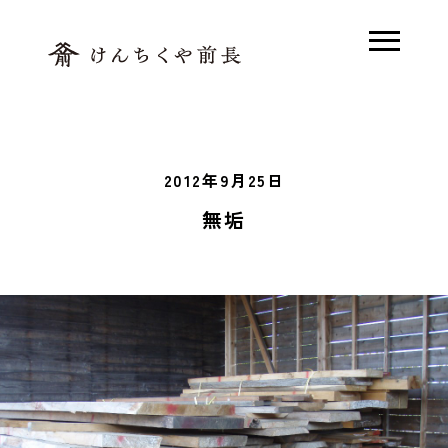
ホーム
2012年9月25日
木で解く、前長
無垢
素足の家とは
モデルハウス
木の家Q&A
施工事例