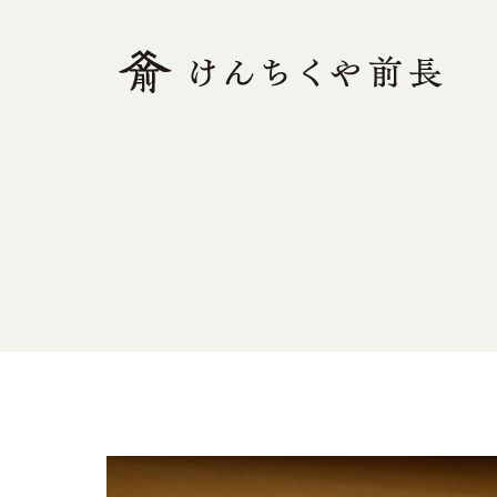
ホーム
木で解く、前長
素足の家とは
モデルハウス
木の家Q&A
施工事例
ブログ