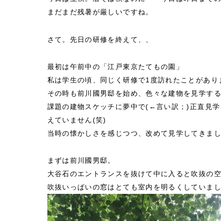
まだまだ残暑が厳しいですね。
さて。先日の研修を終えて、、
最初は午前中の「江戸東京たてもの園」
私は学生の頃、同じく研修で1度訪れたことがあり
その時も前川國男邸を始め、色々な建物を見学す
課題の建物スケッチに夢中で(←言い訳；)正直見
えていません(笑)
当時の懐かしさを感じつつ、改めて見学してきま
まずは前川國男邸。
大谷石のエントランスを抜けて中に入ると吹抜の
吹抜いっぱいの窓はとても室内を明るくしていま