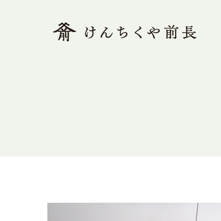
ホーム
木で解く、前長
素足の家とは
モデルハウス
木の家Q&A
施工事例
ブログ