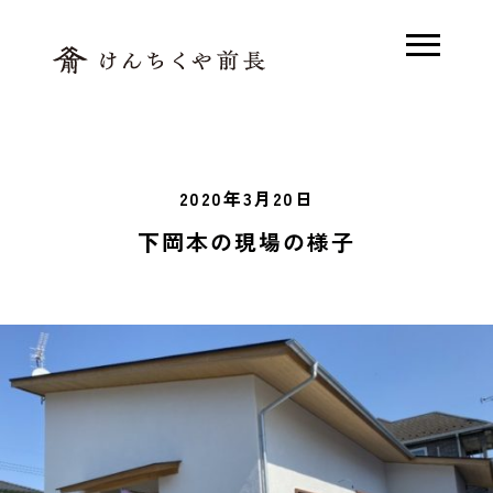
ホーム
2020年3月20日
木で解く、前長
下岡本の現場の様子
素足の家とは
モデルハウス
木の家Q&A
施工事例