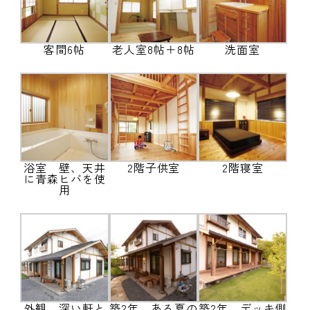
客間6帖
老人室8帖＋8帖
洗面室
浴室 壁、天井
2階子供室
2階寝室
に青森ヒバを使
用
外観 深い軒と
築2年 ある夏の
築2年 デッキ側