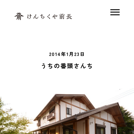
ホーム
2014年1月23日
木で解く、前長
うちの番頭さんち
素足の家とは
モデルハウス
木の家Q&A
施工事例