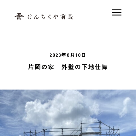
ホーム
2023年8月10日
木で解く、前長
片岡の家 外壁の下地仕舞
素足の家とは
モデルハウス
木の家Q&A
施工事例