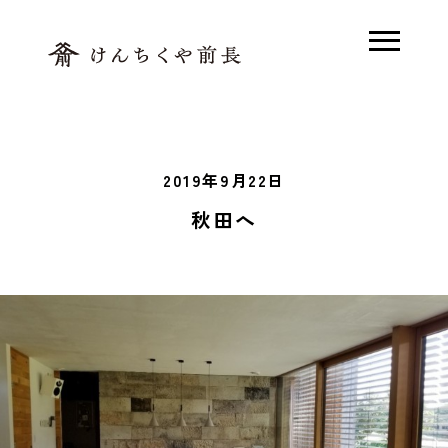
ホーム
2019年9月22日
木で解く、前長
秋田へ
素足の家とは
モデルハウス
木の家Q&A
施工事例