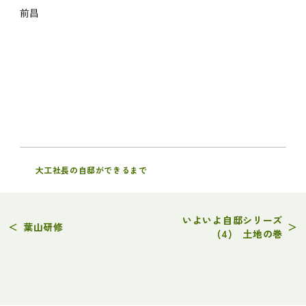
前昌
大工社長の自邸ができるまで
いよいよ自邸シリーズ
＜
葉山研修
＞
(4) 土地の巻