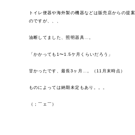
トイレ便器や海外製の機器などは販売店からの提
のですが、、、
油断してました、照明器具…。
「かかっても1〜1.5ケ月くらいだろう」
甘かったです、最長3ヶ月…。（11月末時点）
ものによっては納期未定もあり。。。
（；￣ェ￣）