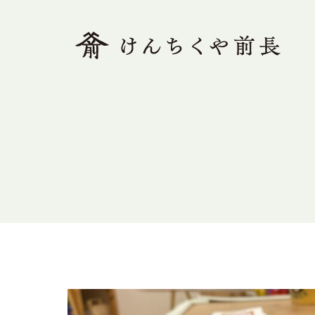
ホーム
木で解く、前長
素足の家とは
モデルハウス
木の家Q&A
施工事例
ブログ