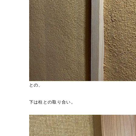
との、
下は柱との取り合い。