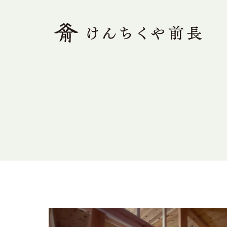
ホーム
木で解く、前長
素足の家とは
モデルハウス
木の家Q&A
施工事例
ブログ