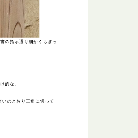
順書の指示通り細かくちぎっ
とけ的な。
交いのとおり三角に切って