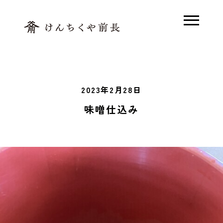
ホーム
2023年2月28日
木で解く、前長
味噌仕込み
素足の家とは
モデルハウス
木の家Q&A
施工事例